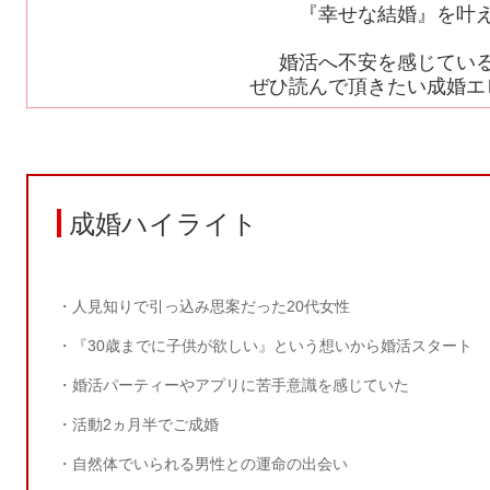
『幸せな結婚』を叶
婚活へ不安を感じてい
ぜひ読んで頂きたい成婚エ
成婚ハイライト
・人見知りで引っ込み思案だった
20
代女性
・『
30
歳までに子供が欲しい』という想いから婚活スタート
・婚活パーティーやアプリに苦手意識を感じていた
・活動
2
ヵ月半でご成婚
・自然体でいられる男性との運命の出会い