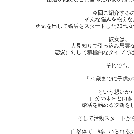
今回ご紹介する
そんな悩みを抱えな
勇気を出して婚活をスタートした
20
代女
彼女は、
人見知りで引っ込み思案
恋愛に対して積極的なタイプで
それでも、
『
30
歳までに子供が
という想いか
自分の未来と向き
婚活を始める決断を
そして活動スタートか
自然体で一緒にいられる