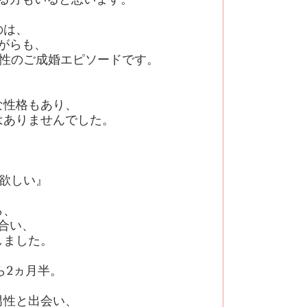
のは、
がらも、
性のご成婚エピソードです。
な性格もあり、
はありませんでした。
欲しい』
ら、
合い、
しました。
ら
2
ヵ月半。
男性と出会い、