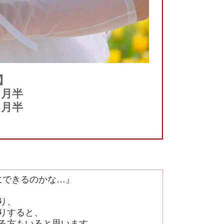
】
ヵ月半
ヵ月半
にできるのかな…』
り、
りすると、
る方もいると思います。