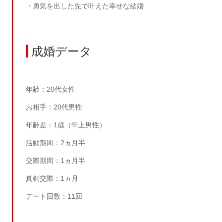
・勇気を出した先で叶えた幸せな結婚
成婚データ
年齢：
20
代女性
お相手：
20
代男性
年齢差：
1
歳（年上男性）
活動期間：
2
ヵ月半
交際期間：
1
ヵ月半
真剣交際：
1
ヵ月
デート回数：11回