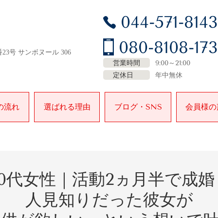
044-571-8143
080-8108-17
23号 サンボヌール 306
営業時間
9:00～21:00
定休日
年中無休
の流れ
選ばれる理由
ブログ・SNS
会員様の
0
代女性｜活動
2
ヵ月半で成婚
人見知りだった彼女が