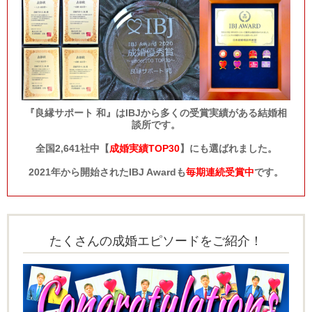
『良縁サポート 和』はIBJから多くの受賞実績がある結婚相
談所です。
全国2,641社中【
成婚実績TOP30
】にも選ばれました。
2021年から開始されたIBJ Awardも
毎期連続受賞中
です。
たくさんの成婚エピソードをご紹介！