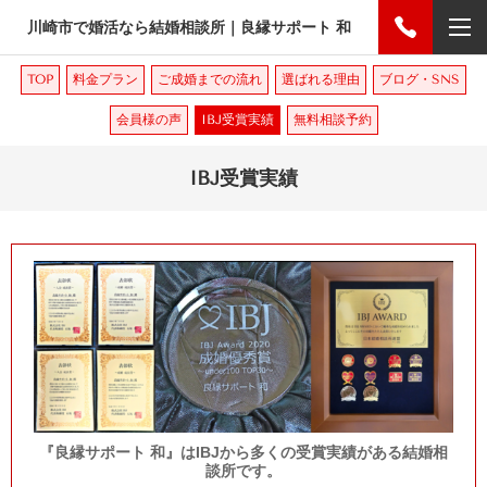
川崎市で婚活なら結婚相談所｜良縁サポート 和
TOP
料金プラン
ご成婚までの流れ
選ばれる理由
ブログ・SNS
会員様の声
IBJ受賞実績
無料相談予約
IBJ受賞実績
『良縁サポート 和』はIBJから多くの受賞実績がある結婚相
談所です。