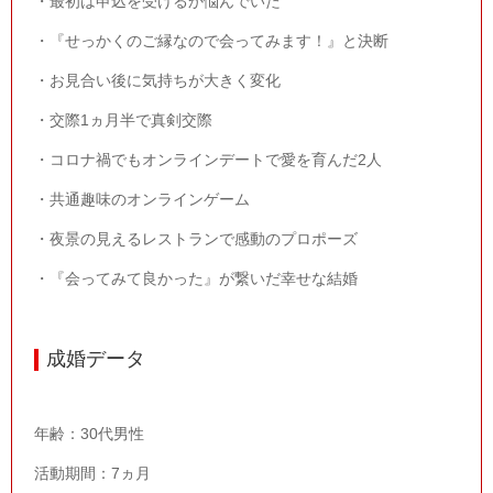
・最初は申込を受けるか悩んでいた
・『せっかくのご縁なので会ってみます！』と決断
・お見合い後に気持ちが大きく変化
・交際
1
ヵ月半で真剣交際
・コロナ禍でもオンラインデートで愛を育んだ
2
人
・共通趣味のオンラインゲーム
・夜景の見えるレストランで感動のプロポーズ
・『会ってみて良かった』が繋いだ幸せな結婚
成婚データ
年齢：
30
代男性
活動期間：
7
ヵ月