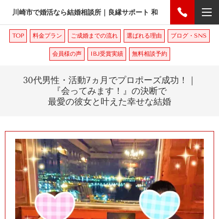
川崎市で婚活なら結婚相談所｜良縁サポート 和
TOP
料金プラン
ご成婚までの流れ
選ばれる理由
ブログ・SNS
会員様の声
IBJ受賞実績
無料相談予約
30
代男性・活動
7
ヵ月でプロポーズ成功！｜
『会ってみます！』の決断で
最愛の彼女と叶えた幸せな結婚