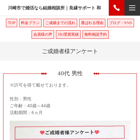
川崎市で婚活なら結婚相談所｜良縁サポート 和
TOP
料金プラン
ご成婚までの流れ
選ばれる理由
ブログ・SNS
会員様の声
IBJ受賞実績
無料相談予約
ご成婚者様アンケート
40代 男性
※許可を得て載せております。
性別：男性
ご年齢：40歳～44歳
活動期間：6ヵ月