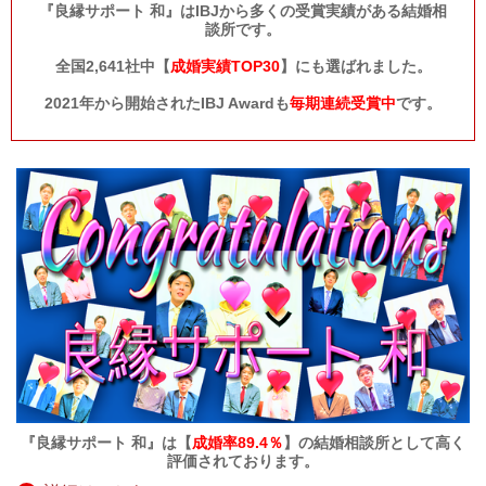
『良縁サポート 和』はIBJから多くの受賞実績がある結婚相
談所です。
全国2,641社中【
成婚実績TOP30
】にも選ばれました。
2021年から開始されたIBJ Awardも
毎期連続受賞中
です。
『良縁サポート 和』は【
成婚率89.4％
】の結婚相談所として高く
評価されております。