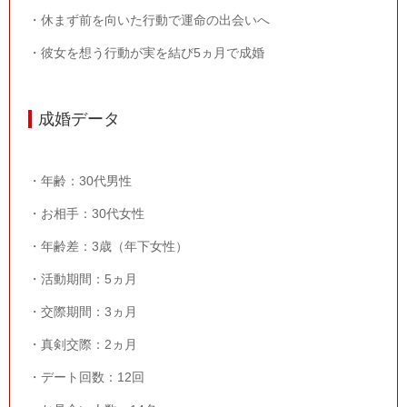
・休まず前を向いた行動で運命の出会いへ
・彼女を想う行動が実を結び5ヵ月で成婚
成婚データ
・年齢：
30
代男性
・お相手：
30
代女性
・年齢差：
3
歳（年下女性）
・活動期間：
5
ヵ月
・交際期間：
3
ヵ月
・真剣交際：
2
ヵ月
・デート回数：
12
回