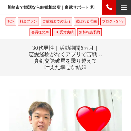
川崎市で婚活なら結婚相談所｜良縁サポート 和
TOP
料金プラン
ご成婚までの流れ
選ばれる理由
ブログ・SNS
会員様の声
IBJ受賞実績
無料相談予約
30
代男性｜活動期間
5
ヵ月｜
恋愛経験がなくアプリで苦戦
…
真剣交際破局を乗り越えて
叶えた幸せな結婚