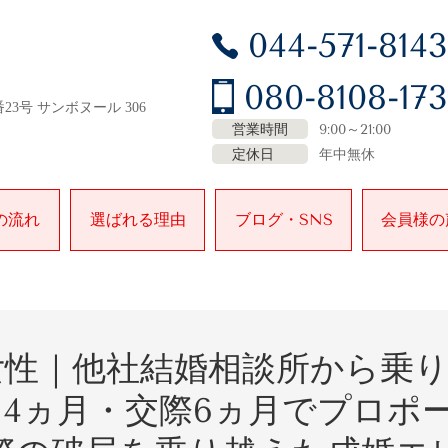
044-571-8143
080-8108-17
23号 サンボヌール 306
営業時間
9:00～21:00
定休日
年中無休
の流れ
選ばれる理由
ブログ・SNS
会員様の
女性｜他社結婚相談所から乗
14
ヵ月・交際
6
ヵ月でプロポ