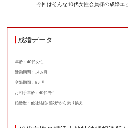
今回はそんな
40
代女性会員様の成婚エ
成婚データ
年齢：
40
代女性
活動期間：
14
ヵ月
交際期間：
6
ヵ月
お相手年齢：
40
代男性
婚活歴：他社結婚相談所から乗り換え