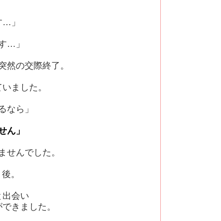
す…」
す…」
突然の交際終了。
ていました。
るなら」
せん」
ませんでした。
月後。
と出会い
ができました。