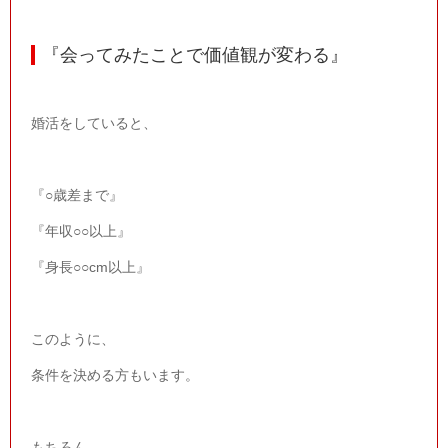
『会ってみたことで価値観が変わる』
婚活をしていると、
『○歳差まで』
『年収○○以上』
『身長○○
cm
以上』
このように、
条件を決める方もいます。
もちろん、