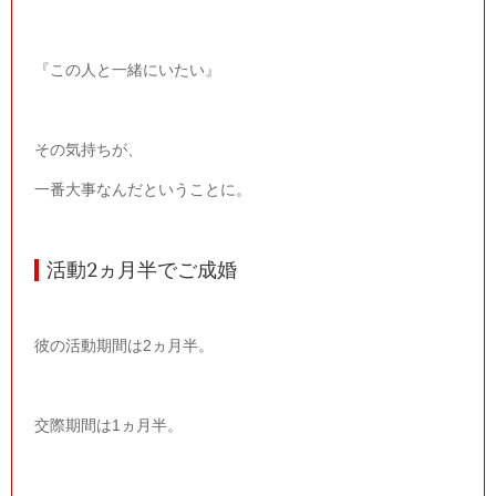
『この人と一緒にいたい』
その気持ちが、
一番大事なんだということに。
活動
2
ヵ月半でご成婚
彼の活動期間は
2
ヵ月半。
交際期間は
1
ヵ月半。