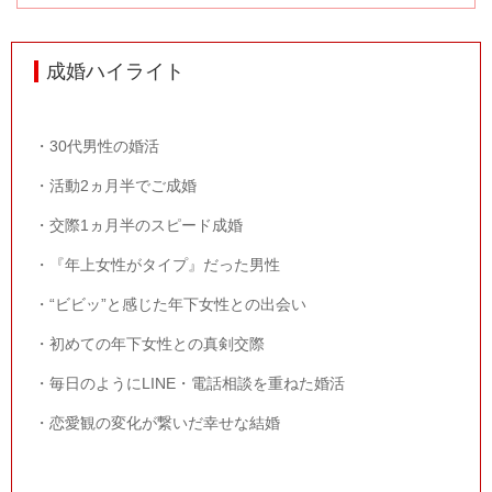
成婚ハイライト
・
30
代男性の婚活
・活動
2
ヵ月半でご成婚
・交際
1
ヵ月半のスピード成婚
・『年上女性がタイプ』だった男性
・“ビビッ”と感じた年下女性との出会い
・初めての年下女性との真剣交際
・毎日のように
LINE
・電話相談を重ねた婚活
・恋愛観の変化が繋いだ幸せな結婚