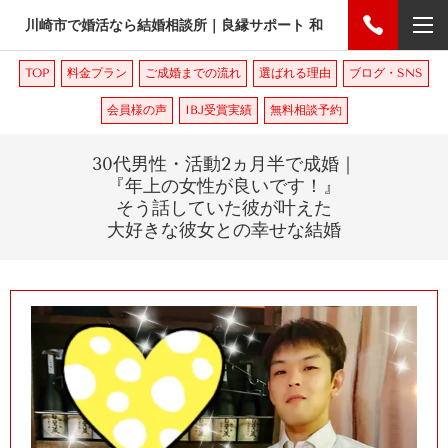
川崎市で婚活なら結婚相談所｜良縁サポート 和
TOP
料金プラン
ご成婚までの流れ
選ばれる理由
ブログ・SNS
会員様の声
IBJ受賞実績
無料相談予約
30
代男性・活動
2
ヵ月半で成婚｜
『年上の女性が良いです！』
そう話していた彼が叶えた
大好きな彼女との幸せな結婚