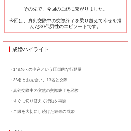
その先で、今回のご縁に繋がりました。
今回は、真剣交際中の交際終了を乗り越えて幸せを掴
んだ
30
代男性のエピソードです。
成婚ハイライト
・
149
名への申込という圧倒的な行動量
・
36
名とお見合い、
13
名と交際
・真剣交際中の突然の交際終了を経験
・すぐに切り替えて行動を再開
・ご縁を大切にし続けた結果の成婚