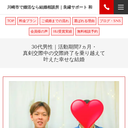
川崎市で婚活なら結婚相談所｜良縁サポート 和
TOP
料金プラン
ご成婚までの流れ
選ばれる理由
ブログ・SNS
会員様の声
IBJ受賞実績
無料相談予約
30
代男性｜活動期間
7
ヵ月・
真剣交際中の交際終了を乗り越えて
叶えた幸せな結婚