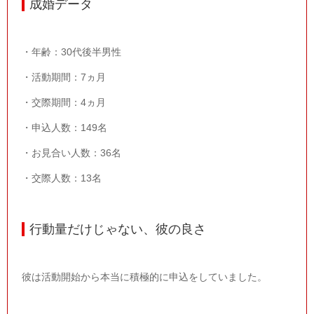
成婚データ
・年齢：
30
代後半男性
・活動期間：
7
ヵ月
・交際期間：
4
ヵ月
・申込人数：
149
名
・お見合い人数：
36
名
・交際人数：13名
行動量だけじゃない、彼の良さ
彼は活動開始から本当に積極的に申込をしていました。