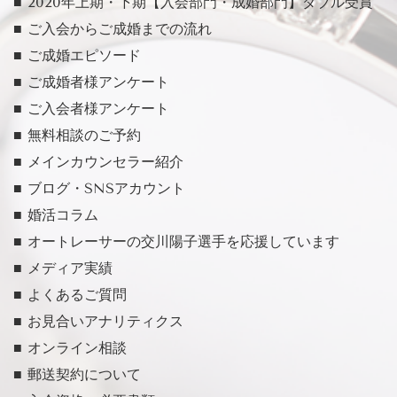
■ 2020年上期・下期【入会部門・成婚部門】ダブル受賞
■ ご入会からご成婚までの流れ
■ ご成婚エピソード
■ ご成婚者様アンケート
■ ご入会者様アンケート
■ 無料相談のご予約
■ メインカウンセラー紹介
■ ブログ・SNSアカウント
■ 婚活コラム
■ オートレーサーの交川陽子選手を応援しています
■ メディア実績
■ よくあるご質問
■ お見合いアナリティクス
■ オンライン相談
■ 郵送契約について