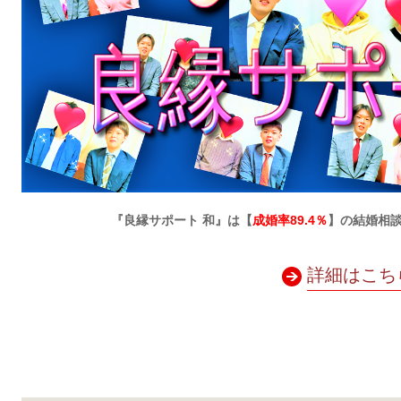
『良縁サポート 和』は【
成婚率89.4％
】の結婚相
詳細はこち