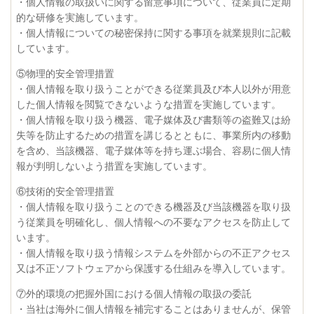
・個人情報の取扱いに関する留意事項について、従業員に定期
的な研修を実施しています。
・個人情報についての秘密保持に関する事項を就業規則に記載
しています。
⑤物理的安全管理措置
・個人情報を取り扱うことができる従業員及び本人以外が用意
した個人情報を閲覧できないような措置を実施しています。
・個人情報を取り扱う機器、電子媒体及び書類等の盗難又は紛
失等を防止するための措置を講じるとともに、事業所内の移動
を含め、当該機器、電子媒体等を持ち運ぶ場合、容易に個人情
報が判明しないよう措置を実施しています。
⑥技術的安全管理措置
・個人情報を取り扱うことのできる機器及び当該機器を取り扱
う従業員を明確化し、個人情報への不要なアクセスを防止して
います。
・個人情報を取り扱う情報システムを外部からの不正アクセス
又は不正ソフトウェアから保護する仕組みを導入しています。
⑦外的環境の把握外国における個人情報の取扱の委託
・当社は海外に個人情報を補完することはありませんが、保管